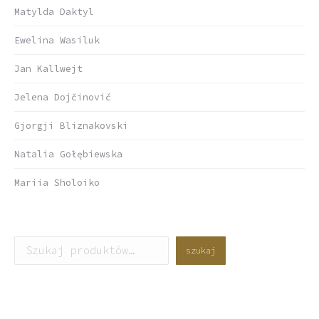
Matylda Daktyl
Ewelina Wasiluk
Jan Kallwejt
Jelena Dojčinović
Gjorgji Bliznakovski
Natalia Gołębiewska
Mariia Sholoiko
Szukaj
szukaj