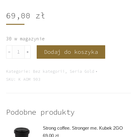
69,00
zł
30 w magazynie
ilość
Dodaj do koszyka
﹣
﹢
Kubek
porcelanowy
BLACK
Kategorie:
Bez kategorii
,
Seria Gold
z
SKU:
K AOM 903
czarnym
rantem
Podobne produkty
Strong coffee. Stronger me. Kubek 2GO
69,00
zł