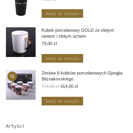
Dodaj do koszyka
Kubek porcelanowy GOLD ze złotym
rantem i złotym uchem
79,00
zł
Dodaj do koszyka
Zestaw 6 kubków porcelanowych Gjorgjia
Bliznakovskiego
Pierwotna
Aktualna
714,00
zł
414,00
zł
cena
cena
wynosiła:
wynosi:
Dodaj do koszyka
714,00 zł.
414,00 zł.
Artyści