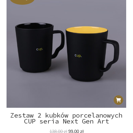
Zestaw 2 kubków porcelanowych
CUP seria Next Gen Art
Pierwotna
Aktualna
138,00
zł
99,00
zł