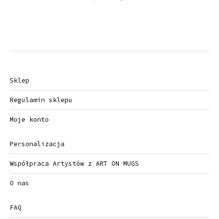
cena
cena
wynosiła:
wynosi:
138,00 zł.
99,00 zł.
Sklep
Regulamin sklepu
Moje konto
Personalizacja
Współpraca Artystów z ART ON MUGS
O nas
FAQ