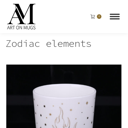
0
Zodiac elements
j